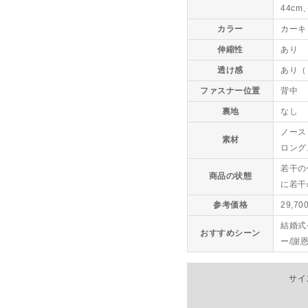
44cm
カラー
カーキ
伸縮性
あり
透け感
あり（
ファスナー位置
背中
裏地
なし
ノース
素材
ロング
若干の
商品の状態
に若干
参考価格
29,70
結婚式
おすすめシーン
ー/謝
サイ