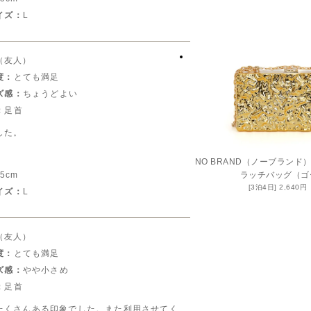
イズ：
L
（友人）
度：
とても満足
ズ感：
ちょうどよい
：
足首
した。
NO BRAND（ノーブラン
65cm
ラッチバッグ（ゴ
2,640
イズ：
L
（友人）
度：
とても満足
ズ感：
やや小さめ
：
足首
たくさんある印象でした。また利用させてく