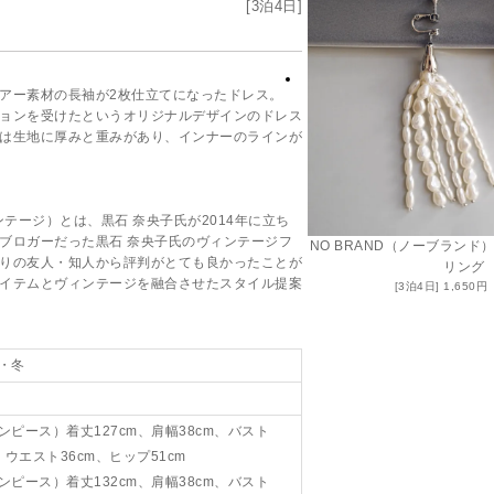
アー素材の長袖が2枚仕立てになったドレス。
ョンを受けたというオリジナルデザインのドレス
は生地に厚みと重みがあり、インナーのラインが
ヴィンテージ）とは、黒石 奈央子氏が2014年に立ち
ブロガーだった黒石 奈央子氏のヴィンテージフ
NO BRAND（ノーブラン
りの友人・知人から評判がとても良かったことが
リング
イテムとヴィンテージを融合させたスタイル提案
1,650
・冬
ンピース）着丈127cm、肩幅38cm、バスト
、ウエスト36cm、ヒップ51cm
ンピース）着丈132cm、肩幅38cm、バスト