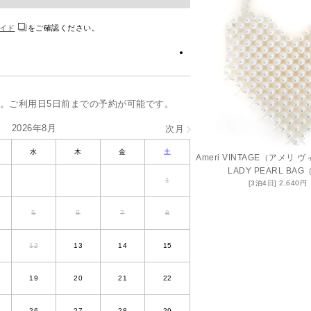
イド
をご確認ください。
。ご利用日5日前までの予約が可能です。
2026年8月
水
木
金
土
Ameri VINTAGE（アメリ
LADY PEARL B
1
2,640
5
6
7
8
12
13
14
15
19
20
21
22
26
27
28
29