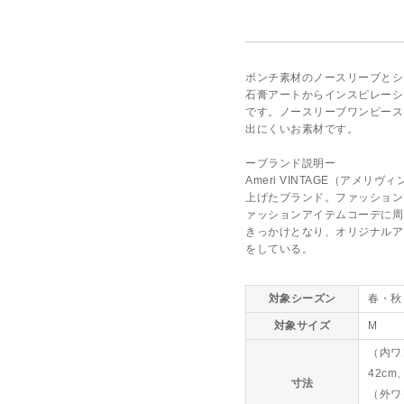
ポンチ素材のノースリーブとシ
石膏アートからインスピレーシ
です。ノースリーブワンピース
出にくいお素材です。
ーブランド説明ー
Ameri VINTAGE（アメリ
上げたブランド。ファッション
ァッションアイテムコーデに周
きっかけとなり、オリジナルア
をしている。
対象シーズン
春・秋
対象サイズ
M
（内ワ
42cm
寸法
（外ワ