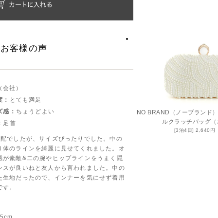
お客様の声
（会社）
度：
とても満足
ズ感：
ちょうどよい
NO BRAND（ノーブラン
ルクラッチバッグ（
：
足首
2,640
心配でしたが、サイズぴったりでした。中の
り体のラインを綺麗に見せてくれました。オ
感が素敵&二の腕やヒップラインをうまく隠
ンスが良いねと友人から言われました。中の
た生地だったので、インナーを気にせず着用
です。
65cm